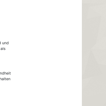
d und
 als
ndheit
halten