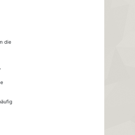
m die
.
ie
häufig