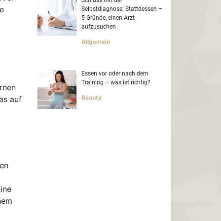
ne
Selbstdiagnose: Stattdessen –
5 Gründe, einen Arzt
aufzusuchen
Allgemein
Essen vor oder nach dem
Training – was ist richtig?
rnen
Beauty
as auf
nen
eine
inem