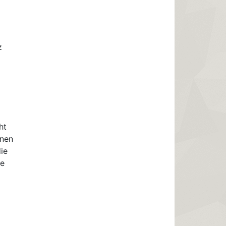
z
ht
inen
die
ne