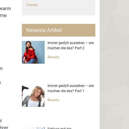
Trends
uwarm
rne
Neueste Artikel
Immer gestylt aussehen – wie
machen die das? Part 2
Beauty
en
s
Immer gestylt aussehen – wie
machen die das? Part 1
Beauty
l
hrer
Schluss mit der